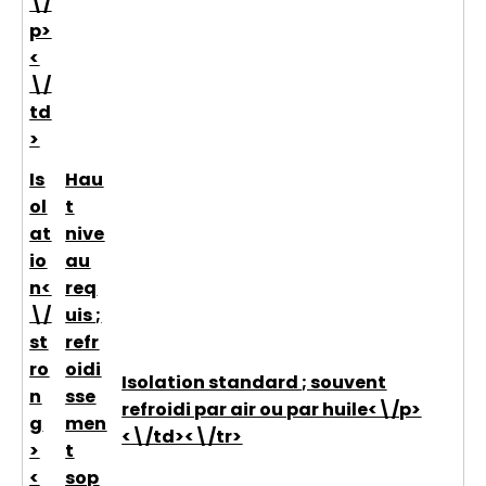
\/
p>
<
\/
td
>
Is
Hau
ol
t
at
nive
io
au
n<
req
\/
uis ;
st
refr
ro
oidi
Isolation standard ; souvent
n
sse
refroidi par air ou par huile<\/p>
g
men
<\/td><\/tr>
>
t
<
sop