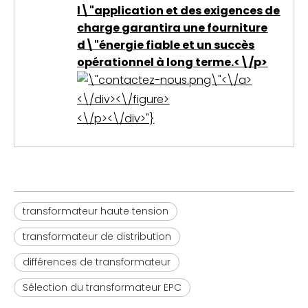
l\"application et des exigences de
charge garantira une fourniture
d\"énergie fiable et un succès
opérationnel à long terme.<\/p>
<\/a>
<\/div><\/figure>
<\/p><\/div>"}
transformateur haute tension
transformateur de distribution
différences de transformateur
Sélection du transformateur EPC