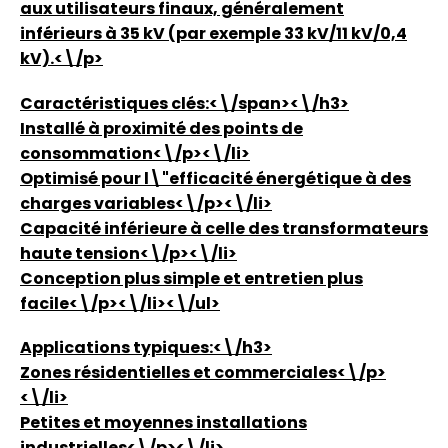
aux utilisateurs finaux, généralement
inférieurs à 35 kV (par exemple 33 kV/11 kV/0,4
kV).<\/p>
Caractéristiques clés:<\/span><\/h3>
Installé à proximité des points de
consommation<\/p><\/li>
Optimisé pour l\"efficacité énergétique à des
charges variables<\/p><\/li>
Capacité inférieure à celle des transformateurs
haute tension<\/p><\/li>
Conception plus simple et entretien plus
facile<\/p><\/li><\/ul>
Applications typiques:<\/h3>
Zones résidentielles et commerciales<\/p>
<\/li>
Petites et moyennes installations
industrielles<\/p><\/li>