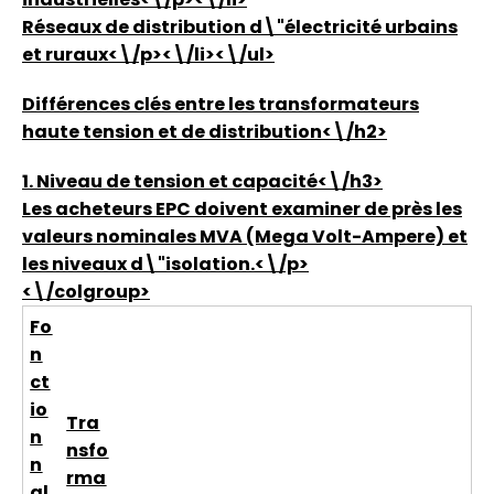
Réseaux de distribution d\"électricité urbains
et ruraux<\/p><\/li><\/ul>
Différences clés entre les transformateurs
haute tension et de distribution<\/h2>
1. Niveau de tension et capacité<\/h3>
Les acheteurs EPC doivent examiner de près les
valeurs nominales MVA (Mega Volt-Ampere) et
les niveaux d\"isolation.<\/p>
<\/colgroup>
Fo
n
ct
io
Tra
n
nsfo
n
rma
al