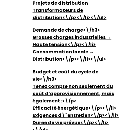
Projets de distribution →
Transformateurs de
distribution<\/p><\/li><\/ul>
Demande de charge<\/h3>
Grosses charges industrielles →
Haute tension<\/p><\/li>
Consommation locale →
Distribution<\/p><\/li><\/ul>
Budget et coût du cycle de
vie<\/h3>
Tenez compte non seulement du
coût d’approvisionnement, mais
également :<\/p>
Efficacité énergétique<\/p><\/li>
Exigences d\"entretien<\/p><\/li>
Durée de vie prévue<\/p><\/li>
<\/ul>