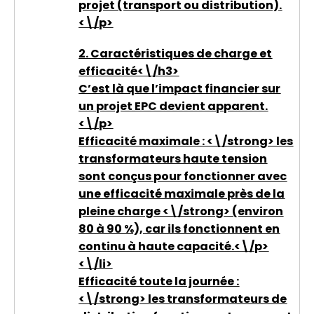
projet (transport ou distribution).
<\/p>
2. Caractéristiques de charge et
efficacité<\/h3>
C’est là que l’impact financier sur
un projet EPC devient apparent.
<\/p>
Efficacité maximale : <\/strong> les
transformateurs haute tension
sont conçus pour fonctionner avec
une efficacité maximale près
de la
pleine charge <\/strong> (environ
80 à 90 %), car ils fonctionnent en
continu à haute capacité.<\/p>
<\/li>
Efficacité toute la journée :
<\/strong> les transformateurs de