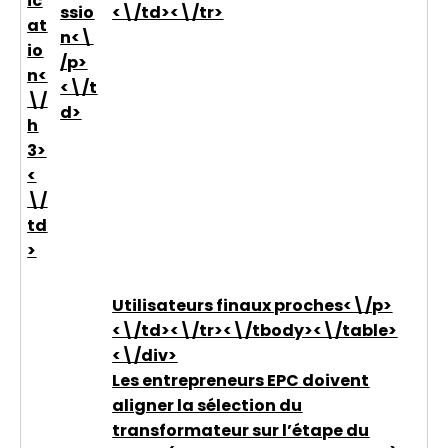
ic
ssio
<\/td><\/tr>
at
n<\
io
/p>
n<
<\/t
\/
d>
h
3>
<
\/
td
>
Utilisateurs finaux proches<\/p>
<\/td><\/tr><\/tbody><\/table>
<\/div>
Les entrepreneurs EPC doivent
aligner la sélection du
transformateur sur l’étape du