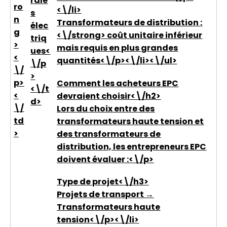
rale
ro
<\/li>
s
n
Transformateurs de distribution :
élec
g
<\/strong> coût unitaire inférieur
triq
>
mais requis en plus grandes
ues<
<
quantités<\/p><\/li><\/ul>
\/p
\/
>
p>
Comment les acheteurs EPC
<\/t
<
devraient choisir<\/h2>
d>
\/
Lors du choix entre des
td
transformateurs haute tension et
>
des transformateurs de
distribution, les entrepreneurs EPC
doivent évaluer :<\/p>
Type de projet<\/h3>
Projets de transport →
Transformateurs haute
tension<\/p><\/li>