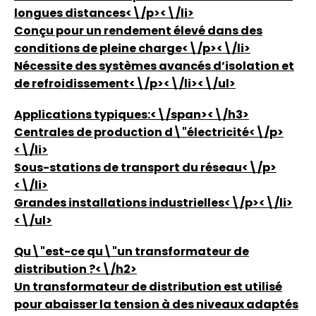
longues distances<\/p><\/li>
Conçu pour un rendement élevé dans des
conditions de pleine charge<\/p><\/li>
Nécessite des systèmes avancés d’isolation et
de refroidissement<\/p><\/li><\/ul>
Applications typiques:<\/span><\/h3>
Centrales de production d\"électricité<\/p>
<\/li>
Sous-stations de transport du réseau<\/p>
<\/li>
Grandes installations industrielles<\/p><\/li>
<\/ul>
Qu\"est-ce qu\"un transformateur de
distribution ?<\/h2>
Un transformateur de distribution est utilisé
pour abaisser la tension à des niveaux adaptés