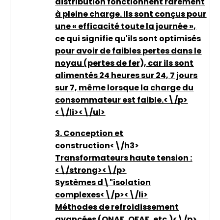
distribution fonctionnent rarement
à pleine charge. Ils sont conçus pour
une « efficacité toute la journée »,
ce qui signifie qu'ils sont optimisés
pour avoir de faibles pertes dans le
noyau (pertes de fer), car ils sont
alimentés 24 heures sur 24, 7 jours
sur 7, même lorsque la charge du
consommateur est faible.<\/p>
<\/li><\/ul>
3. Conception et
construction<\/h3>
Transformateurs haute tension :
<\/strong><\/p>
Systèmes d\"isolation
complexes<\/p><\/li>
Méthodes de refroidissement
avancées (ONAF, OFAF, etc.)<\/p>