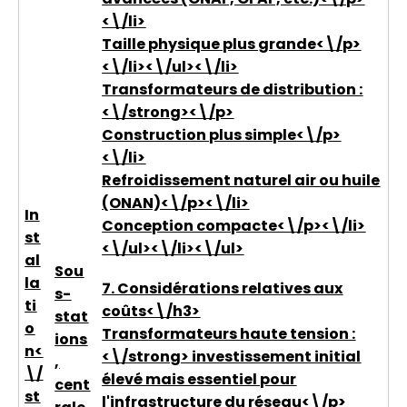
<\/li>
Taille physique plus grande<\/p>
<\/li><\/ul><\/li>
Transformateurs de distribution :
<\/strong><\/p>
Construction plus simple<\/p>
<\/li>
Refroidissement naturel air ou huile
(ONAN)<\/p><\/li>
In
Conception compacte<\/p><\/li>
st
<\/ul><\/li><\/ul>
al
Sou
la
7. Considérations relatives aux
s-
ti
coûts<\/h3>
stat
o
Transformateurs haute tension :
ions
n<
<\/strong> investissement initial
,
\/
élevé mais essentiel pour
cent
st
l'infrastructure du réseau<\/p>