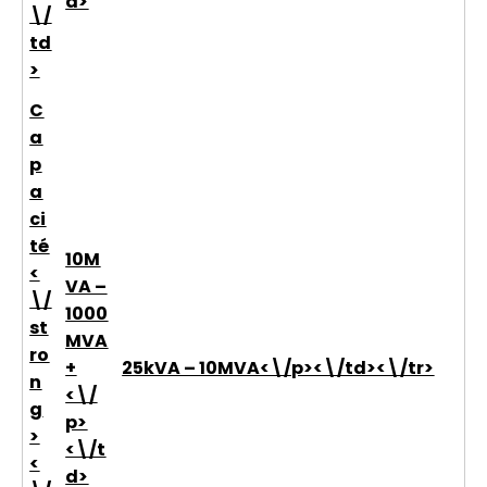
d>
\/
td
>
C
a
p
a
ci
té
10M
<
VA –
\/
1000
st
MVA
ro
+
25kVA – 10MVA<\/p><\/td><\/tr>
n
<\/
g
p>
>
<\/t
<
d>